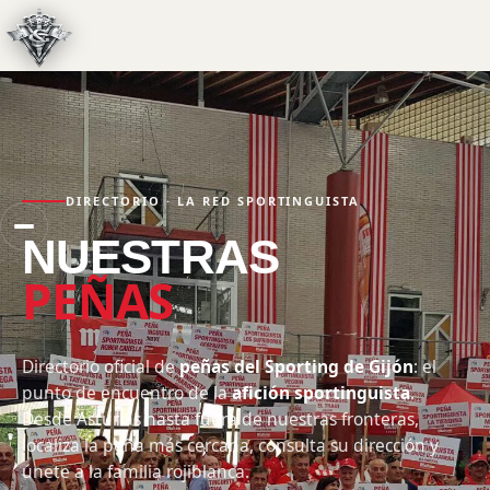
FEDERACIÓN
PEÑAS SPORTINGUISTAS
Inicio
Noticias
Sobre nosotros
Partners
Peñas
Eventos
Viajes
Ventajas
Informes
Galería
Contacto
TIENDA
DIRECTORIO · LA RED SPORTINGUISTA
NUESTRAS
PEÑAS
Directorio oficial de
peñas del Sporting de Gijón
: el
punto de encuentro de la
afición sportinguista
.
Desde Asturias hasta fuera de nuestras fronteras,
localiza la peña más cercana, consulta su dirección y
únete a la familia rojiblanca.