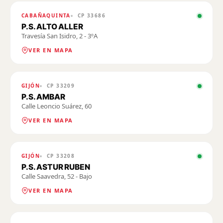
POSADA DE LLANERA
PUERTO DE VEGA
CABAÑAQUINTA
CP
33686
QUINTES (VILLAVICIOSA)
RIBADESELLA
P.S. ALTO ALLER
Travesía San Isidro, 2 - 3ºA
SALAS
SARIEGO
SEVARES
SOTRONDIO
VER EN MAPA
TEVERGA
TORREVIEJA
TREVÍAS
TUDELA DE VEGUÍN
VEGA DE ARRIBA
GIJÓN
CP
33209
VEGADEO
VILLABLINO
VILLAVICIOSA
P.S. AMBAR
Calle Leoncio Suárez, 60
VER EN MAPA
GIJÓN
CP
33208
P.S. ASTUR RUBEN
Calle Saavedra, 52 - Bajo
VER EN MAPA