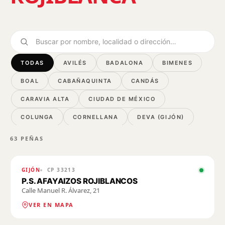
Buscar
TODAS
AVILÉS
BADALONA
BIMENES
BOAL
CABAÑAQUINTA
CANDÁS
CARAVIA ALTA
CIUDAD DE MÉXICO
COLUNGA
CORNELLANA
DEVA (GIJÓN)
EL BERRÓN
EL ENTREGO
GIJÓN
63 PEÑAS
INFIESTO
LANGREO
LLANES
GIJÓN
CP
33213
LUANCO - GOZÓN
MADRID
P.S. AFAYAIZOS ROJIBLANCOS
NIEMBRO - LLANES
Calle Manuel R. Álvarez, 21
OVIEDO
VER EN MAPA
POLA DE LAVIANA
POLA DE SIERO